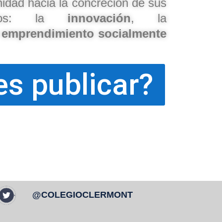
idad hacia la concreción de sus
tivos: la
innovación
, la
l
emprendimiento socialmente
es publicar?
@COLEGIOCLERMONT