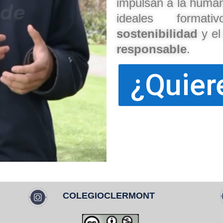
impulsan a la human
ideales forma
sostenibilidad
y e
responsable
.
¿Quier
COLEGIOCLERMONT