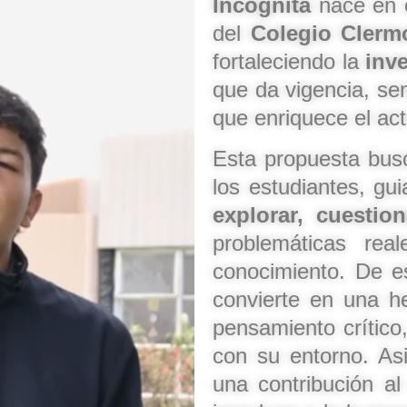
Incógnita
nace en e
del
Colegio Clerm
fortaleciendo la
inv
que da vigencia, sent
que enriquece el act
Esta propuesta bus
los estudiantes, gu
explorar, cuestio
problemáticas rea
conocimiento. De es
convierte en una he
pensamiento crítico
con su entorno. A
una contribución a