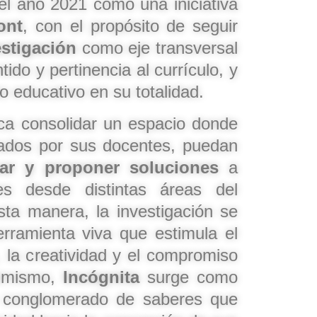
l año 2021 como una iniciativa
ont
, con el propósito de seguir
estigación
como eje transversal
ido y pertinencia al currículo, y
o educativo en su totalidad.
ca consolidar un espacio donde
iados por sus docentes, puedan
nar y proponer soluciones
a
les desde distintas áreas del
ta manera, la investigación se
rramienta viva que estimula el
, la creatividad y el compromiso
simismo,
Incógnita
surge como
l conglomerado de saberes que